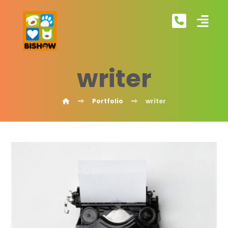
writer
Portfolio
writer