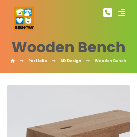
Wooden Bench
Portfolio
3D Design
Wooden Bench