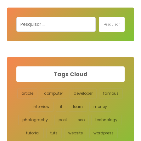
Pesquisar
Tags Cloud
article
computer
developer
famous
interview
it
learn
money
photography
post
seo
technology
tutorial
tuts
website
wordpress