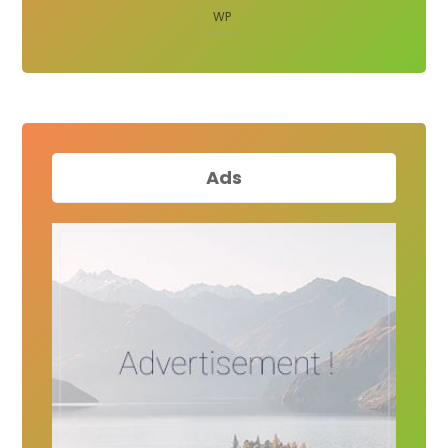
WP
Ads